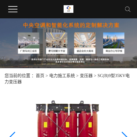
您当前的位置 ：
首页
>
电力施工系统
>
变压器
>
SC(B)9型35KV电
力变压器